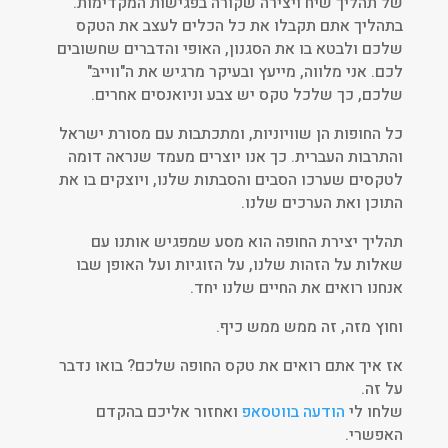
של תהליך שיח ויצירה שקורה בפגישות המקדימות.
בתהליך אתם תקבלו את כל הכלים לעצב את הטקס
שלכם ולבטא בו את הסגנון, האופי והדברים שחשובים
לכם. אני מלווה, מייעץ ובעיקר מרגיש את ה"ווייבּ"
שלכם, כך שלכל טקס יש צבע וניואנסים אחרים.
כל החופות הן שוויוניות, ומתכתבות עם מסורת ישראל
והתרבות העברית. כך אנו יוצרים מעמד שנראה דומה
לטקסים שערכו הסבים והסבתות שלנו, ויוצקים בו את
התוכן ואת הערכים שלנו.
תהליך יצירת החופה הוא מסע שמפגיש אותנו עם
שאלות על הזהות שלנו, על הזוגיות ועל האופן שבו
אנחנו רואים את החיים שלנו יחד.
וחוץ מזה, זה ממש ממש כיף.
אז איך אתם רואים את טקס החופה שלכם? בואו נדבר
על זה.
שלחו לי
הודעה בווטסאפ
ואחזור אליכם בהקדם
האפשרי.