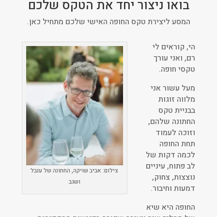
בואו ניצור יחד את הטקס שלכם
המסע ליצירת טקס החופה האישי שלכם מתחיל כאן.
הי, קוראים לי
רם, ואני עורך
טקסי חופה.
מעל עשור אני
מלווה זוגות
בבניית טקס
החתונה שלהם,
וזוכה לעמוד
תחת החופה
לכמה דקות של
לב פתוח, עיניים
צילום: אביב שויקה, החתונה של ענבל
נוצצות, צחוק,
ושגב
דמעות וחיבור.
החופה היא שיא